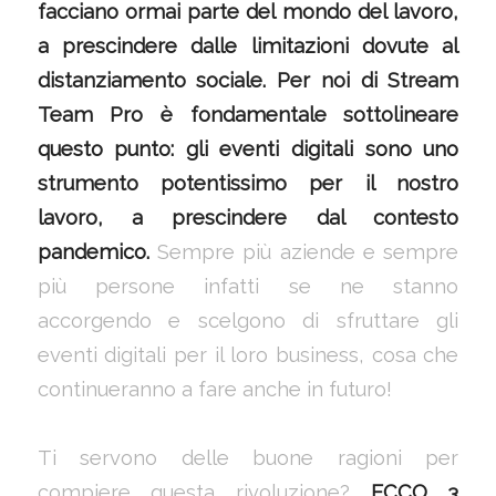
facciano ormai parte del mondo del lavoro,
a prescindere dalle limitazioni dovute al
distanziamento sociale. Per noi di Stream
Team Pro è fondamentale sottolineare
questo punto: gli eventi digitali sono uno
strumento potentissimo per il nostro
lavoro, a prescindere dal contesto
pandemico.
Sempre più aziende e sempre
più persone infatti se ne stanno
accorgendo e scelgono di sfruttare gli
eventi digitali per il loro business, cosa che
continueranno a fare anche in futuro!
Ti servono delle buone ragioni per
compiere questa rivoluzione?
ECCO 3