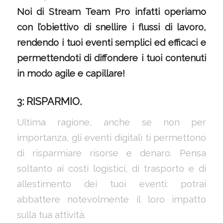
Noi di Stream Team Pro infatti operiamo
con l’obiettivo di snellire i flussi di lavoro,
rendendo i tuoi eventi semplici ed efficaci e
permettendoti di diffondere i tuoi contenuti
in modo agile e capillare!
3: RISPARMIO.
Ultima ragione, anche se non per
importanza, gli eventi digitali ti permettono
di risparmiare risorse e denaro. Pensa
soltanto ai costi logistici, di trasporto e di
allestimento dei tuoi eventi: potrai
abbattere notevolmente il loro impatto
sulla tua attività.