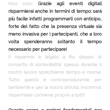
Non solo!
Grazie agli eventi digitali
risparmierai anche in termini di tempo: sarà
più facile infatti programmarli con anticipo,
forte del fatto che la presenza virtuale sia
meno invasiva per i partecipanti, che a loro
volta spenderanno soltanto il tempo
necessario per partecipare!
Il risparmio è legato a filo doppio al
concetto di sostenibilità: spesso durante il
nostro lavoro sprechiamo tempo e risorse.
Tutto questo è controproducente per
l’ambiente e per la nostra attività. Insomma:
risparmiare conviene proprio a tutti!