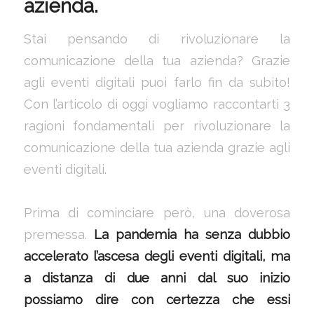
azienda.
Stai pensando di rivoluzionare la
comunicazione della tua azienda? Grazie
agli eventi digitali puoi farlo fin da subito!
Con l’articolo di oggi vogliamo raccontarti 3
ragioni fondamentali per rivoluzionare la
comunicazione della tua azienda grazie agli
eventi digitali.
Prima di cominciare però, una doverosa
premessa.
La pandemia ha senza dubbio
accelerato l’ascesa degli eventi digitali, ma
a distanza di due anni dal suo inizio
possiamo dire con certezza che essi