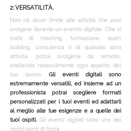
2: VERSATILITÀ.
Non c’è alcun limite alle attività che puoi
svolgere durante un evento digitale. Che si
tratti di meeting, formazione, team
building, consulenza o di qualsiasi altra
attività, potrai svolgerla da remoto,
snellendo notevolmente ogni aspetto del
tuo lavoro.
Gli eventi digitali sono
estremamente versatili, ed insieme ad un
professionista potrai scegliere formati
personalizzati per i tuoi eventi ed adattarli
al meglio alle tue esigenze e a quelle dei
tuoi ospiti.
Gli eventi digitali sono uno dei
nostri punti di forza.