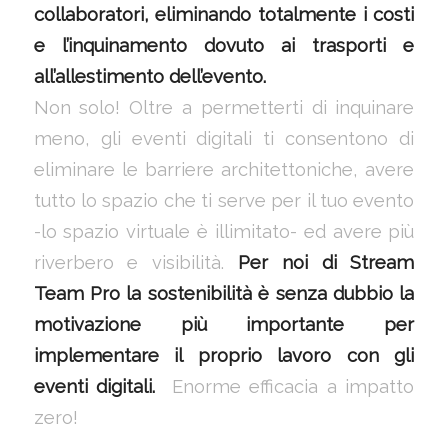
collaboratori, eliminando totalmente i costi
e l’inquinamento dovuto ai trasporti e
all’allestimento dell’evento.
Non solo! Oltre a permetterti di inquinare
meno, gli eventi digitali ti consentono di
eliminare le barriere architettoniche, avere
tutto lo spazio che ti serve per il tuo evento
-lo spazio virtuale è illimitato- ed avere più
riverbero e visibilità.
Per noi di Stream
Team Pro la sostenibilità è senza dubbio la
motivazione più importante per
implementare il proprio lavoro con gli
eventi digitali.
Enorme efficacia a impatto
zero!