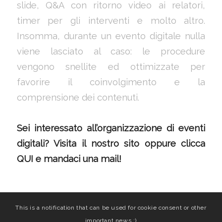
slide, Q&A con ritorno video ai relatori,
timer per gli interventi e molto altro.
Insomma, durante un evento digitale nulla
viene lasciato al caso: le procedure
vengono snellite ed ottimizzate per
favorire il coinvolgimento e la
comprensione dei contenuti.
Sei interessato all’organizzazione di eventi
digitali? Visita il
nostro sito
oppure
clicca
QUI
e mandaci una mail!
This is a notification that can be used for cookie consent or other
important news ;)