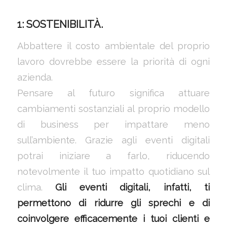
1: SOSTENIBILITÀ.
Abbattere il costo ambientale del proprio
lavoro dovrebbe essere la priorità di ogni
azienda.
Pensare al futuro significa attuare
cambiamenti sostanziali al proprio modello
di business per impattare meno
sull’ambiente. Grazie agli eventi digitali
potrai iniziare a farlo, riducendo
notevolmente il tuo impatto quotidiano sul
clima.
Gli eventi digitali, infatti, ti
permettono di ridurre gli sprechi e di
coinvolgere efficacemente i tuoi clienti e