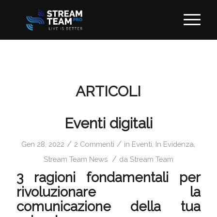
ARTICOLI
Eventi digitali
/
/
Gen 28, 2022
2 Commenti
in
Eventi
,
In Evidenza
,
/
Stream Team News
da
Stream Team
3 ragioni fondamentali per
rivoluzionare la
comunicazione della tua