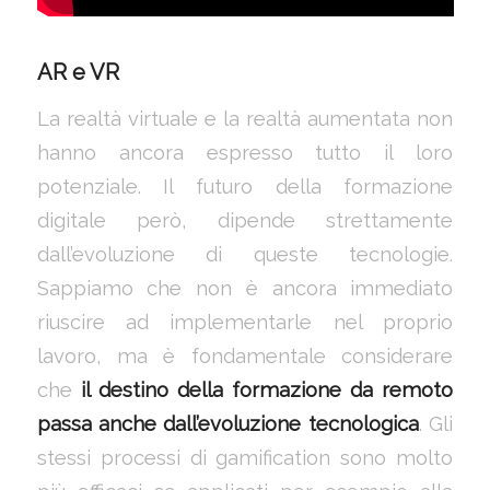
AR e VR
La realtà virtuale e la realtà aumentata non
hanno ancora espresso tutto il loro
potenziale. Il futuro della formazione
digitale però, dipende strettamente
dall’evoluzione di queste tecnologie.
Sappiamo che non è ancora immediato
riuscire ad implementarle nel proprio
lavoro, ma è fondamentale considerare
che
il destino della formazione da remoto
passa anche dall’evoluzione tecnologica
. Gli
stessi processi di gamification sono molto