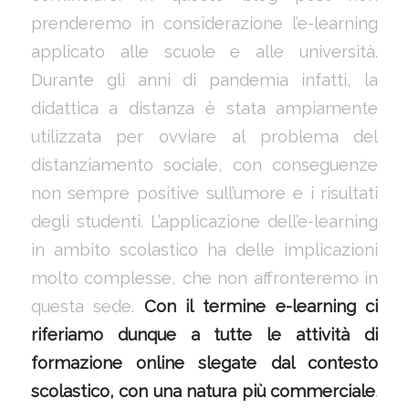
prenderemo in considerazione l’e-learning
applicato alle scuole e alle università.
Durante gli anni di pandemia infatti, la
didattica a distanza è stata ampiamente
utilizzata per ovviare al problema del
distanziamento sociale, con conseguenze
non sempre positive sull’umore e i risultati
degli studenti. L’applicazione dell’e-learning
in ambito scolastico ha delle implicazioni
molto complesse, che non affronteremo in
questa sede.
Con il termine e-learning ci
riferiamo dunque a tutte le attività di
formazione online slegate dal contesto
scolastico, con una natura più commerciale
.