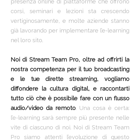
presenza online di piattaforme che offrono
corsi, seminari e lezioni sta crescendo
vertiginosamente, e molte aziende stanno
già lavorando per implementare l’e-learning
nel loro sito.
Noi di Stream Team Pro, oltre ad offrirti la
nostra competenza per il tuo broadcasting
e le tue dirette streaming, vogliamo
diffondere la cultura digital, e raccontarti
tutto ciò che è possibile fare con un flusso
audio/video da remoto
. Una cosa è certa:
l’e-learning sarà sempre più presente nelle
vite di ciascuno di noi. Noi di Stream Team
Pro siamo attenti l’evoluzione di questo