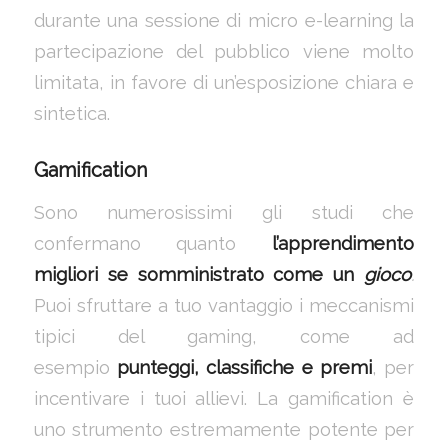
durante una sessione di micro e-learning la
partecipazione del pubblico viene molto
limitata, in favore di un’esposizione chiara e
sintetica.
Gamification
Sono numerosissimi gli studi che
confermano quanto
l’apprendimento
migliori se somministrato come un
gioco
.
Puoi sfruttare a tuo vantaggio i meccanismi
tipici del gaming, come ad
esempio
punteggi, classifiche e premi
, per
incentivare i tuoi allievi. La gamification è
uno strumento estremamente potente per