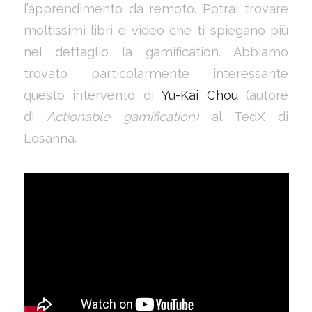
l’apprendimento da remoto. Potrai trovare
moltissimi libri e video che ti spiegano più
nel dettaglio la gamification. Abbiamo
trovato particolarmente interessante
questo intervento di
Yu-Kai Chou
(autore
di
Actionable gamification)
al TedX di
Losanna.