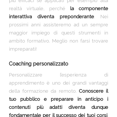
più efficaci se applicati per esempio alla
realtà virtuale, perché
la componente
interattiva diventa preponderante
. Nei
prossimi anni assisteremo ad un sempre
maggior impiego di questi strumenti in
ambito formativo. Meglio non farsi trovare
impreparati!
Coaching personalizzato
Personalizzare l’esperienza di
apprendimento è uno dei grandi vantaggi
della formazione da remoto.
Conoscere il
tuo pubblico e preparare in anticipo i
contenuti più adatti diventa dunque
fondamentale per il successo dei tuoi corsi
.