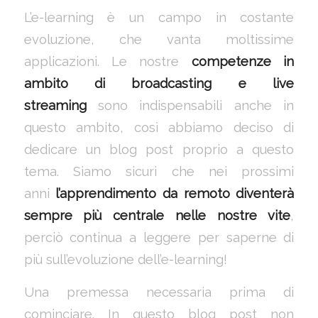
L’e-learning è un campo in costante
evoluzione, che vanta moltissime
applicazioni. Le nostre
competenze in
ambito di broadcasting e live
streaming
sono indispensabili anche in
questo ambito, così abbiamo deciso di
dedicare un blog post proprio a questo
tema. Siamo sicuri che nei prossimi
anni
l’apprendimento da remoto diventerà
sempre più centrale nelle nostre vite
,
perciò continua a leggere per saperne di
più sull’evoluzione dell’e-learning!
Una premessa necessaria prima di
cominciare. In questo blog post non