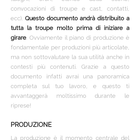
convocazioni di troupe e cast, contatti,
ecc).
Questo documento andrà distribuito a
tutta la troupe molto prima di iniziare a
girare
. Ovviamente il piano di produzione è
fondamentale per produzioni più articolate,
ma non sottovalutare la sua utilità anche in
contesti più contenuti. Grazie a questo
documento infatti avrai una panoramica
completa sul tuo lavoro, e questo ti
avvantaggerà moltissimo durante le
riprese!
PRODUZIONE
La produzione è il momento centrale del