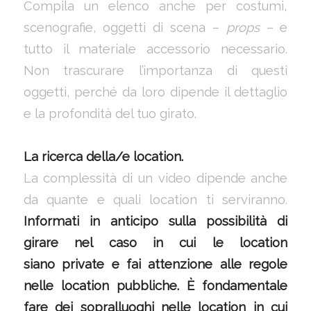
Compila un elenco anche per costumi,
scenografie, oggetti di scena –
props
– e
tutto il materiale accessorio necessario.
Non trascurare l’importanza di questi
oggetti, perché da loro dipende il dettaglio
e la profondità del tuo girato.
La ricerca della/e location.
La complessità di un video dipende anche
da quante e quali location ti serviranno.
Informati in anticipo sulla possibilità di
girare nel caso in cui le location
siano private e fai attenzione alle regole
nelle location pubbliche. È fondamentale
fare dei sopralluoghi nelle location in cui