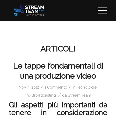
ARTICOLI
Le tappe fondamentali di
una produzione video
/
/
Nov 4, 2021
1 Commento
in
Tecnologie
,
/
TV/Broadcasting
da
Stream Team
Gli aspetti più importanti da
tenere in considerazione