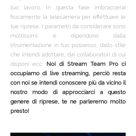
tuo lavoro. In questa fase imbraccerai
fisicamente la telecamera per effettuare le
tue riprese. I parametri da considerare sono
moltissimi, e dipendono dalla
strumentazione in tuo possesso, dallo stile
che intendi adottare, dai collaboratori di cui
disponi ecc.
Noi di Stream Team Pro ci
occupiamo di live streaming, perciò resta
con noi se intendi conoscere più da vicino il
nostro modo di approcciarci a questo
genere di riprese, te ne parleremo molto
presto!