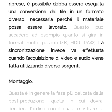
riprese, è possibile debba essere eseguita
una conversione dei file in un formato
diverso, necessaria perché il materiale
possa essere lavorato.
Questo può
accadere ad esempio quanto si gira in
formati molto pesanti (4K, HDR, RAW).
La
sincronizzazione invece va effettuata
quando l’acquisizione di video e audio viene
fatta utilizzando diverse sorgenti.
Montaggio.
Questa è in genere la fase più delicata della
post-produzione, quella in cui dovrai
decidere l’ordine con il quale mostrare le