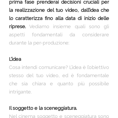
prima fase prenderai decisioni cruciali per
la realizzazione del tuo video, dall’idea che
lo caratterizza fino alla data di inizio delle
riprese.
Vediamo insieme quali sono gli
aspetti fondamentali da considerare
durante la per-produzione:
L’idea
Cosa intendi comunicare? L’idea è l’obiettivo
stesso del tuo video, ed è fondamentale
che sia chiara e quanto più possibile
intrigante.
Il soggetto e la sceneggiatura.
Nel cinema soggetto e sceneggiatura sono