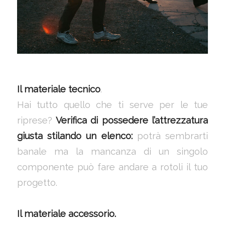
Il materiale tecnico
.
Hai tutto quello che ti serve per le tue
riprese?
Verifica di possedere l’attrezzatura
giusta stilando un elenco:
potrà sembrarti
banale ma la mancanza di un singolo
componente può fare andare a rotoli il tuo
progetto.
Il materiale accessorio.