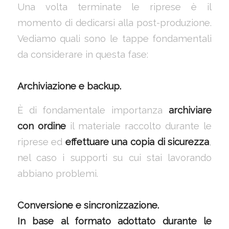
Una volta terminate le riprese è il
momento di dedicarsi alla post-produzione.
Vediamo quali sono le tappe fondamentali
da considerare in questa fase:
Archiviazione e backup.
È di fondamentale importanza
archiviare
con ordine
il materiale raccolto durante le
riprese ed
effettuare una copia di sicurezza
,
nel caso i supporti su cui stai lavorando
abbiano problemi.
Conversione e sincronizzazione.
In base al formato adottato durante le