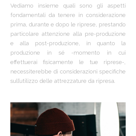
Vediamo insieme quali sono gli aspetti
fondamentali da tenere in considerazione
prima, durante e dopo le riprese, prestando
particolare attenzione alla pre-produzione
e alla post-produzione, in quanto la
produzione in sé -momento in cui
effettuerai fisicamente le tue riprese-,
necessiterebbe di considerazioni specifiche
sull’utilizzo delle attrezzature da ripresa.