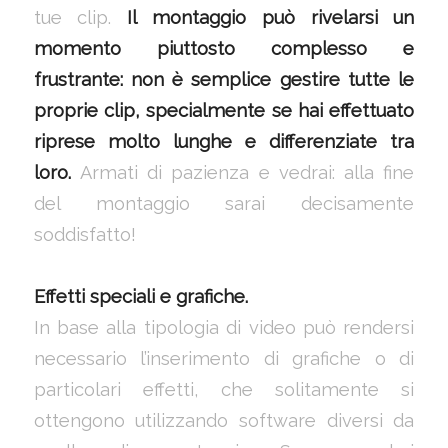
tue clip.
Il montaggio può rivelarsi un
momento piuttosto complesso e
frustrante: non è semplice gestire tutte le
proprie clip, specialmente se hai effettuato
riprese molto lunghe e differenziate tra
loro.
Armati di pazienza e vedrai: alla fine
del montaggio sarai decisamente
soddisfatto!
Effetti speciali e grafiche.
In base alla tipologia di video può rendersi
necessario l’inserimento di grafiche o di
particolari effetti, che solitamente si
ottengono utilizzando software diversi da