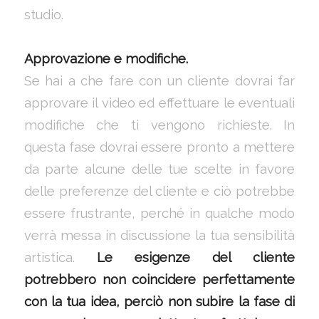
studio.
Approvazione e modifiche.
Se hai a che fare con un cliente dovrai far
approvare il video ed effettuare le eventuali
modifiche che ti vengono richieste. In
questa fase dovrai essere pronto a mettere
da parte alcune delle tue scelte in favore
delle preferenze del cliente e ciò potrebbe
essere frustrante, perché in qualche modo
verrà messa in discussione la tua sensibilità
artistica.
Le esigenze del cliente
potrebbero non coincidere perfettamente
con la tua idea, perciò non subire la fase di