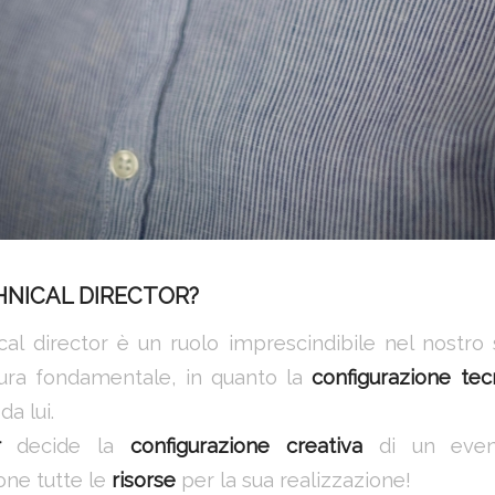
HNICAL DIRECTOR?
cal director è un ruolo imprescindibile nel nostro s
igura fondamentale, in quanto la
configurazione
tec
a lui.
r
decide la
configurazione creativa
di un even
one tutte le
risorse
per la sua realizzazione!