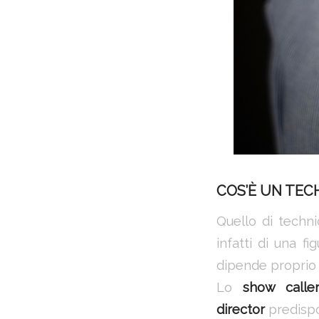
COS’È UN TEC
Quello di techni
infatti di una f
dipende proprio d
Lo
show calle
director
predisp