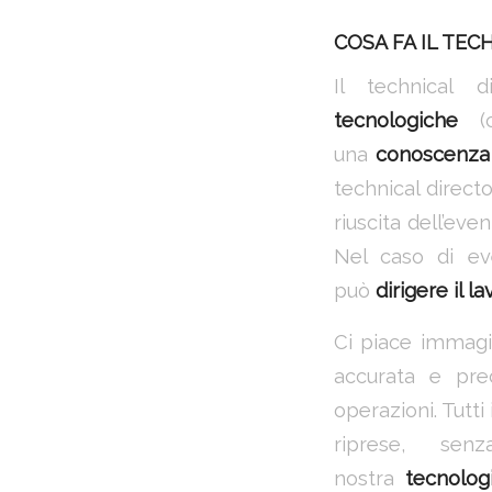
COSA FA IL TEC
Il technical 
tecnologiche
(
una
conoscenza 
technical directo
riuscita dell’ev
Nel caso di eve
può
dirigere il l
Ci piace immagin
accurata e pre
operazioni. Tutti 
riprese, senz
nostra
tecnolog