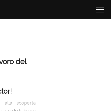
avoro del
ctor!
, alla scoperta
sato di dedicare