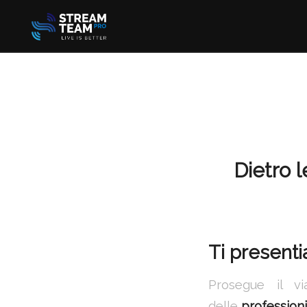
Dietro l
Ti presenti
Prosegue il v
delle
profession