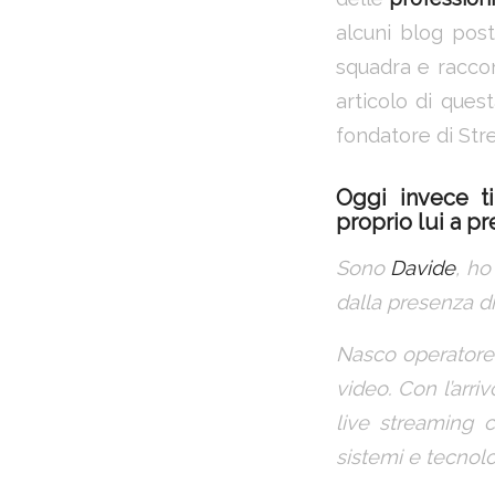
alcuni blog pos
squadra e raccont
articolo di ques
fondatore di St
Oggi invece t
proprio lui a pr
Sono
Davide
, ho
dalla presenza di 
Nasco operatore 
video. Con l’arr
live streaming c
sistemi e tecnolo