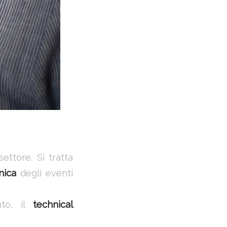
ettore. Si tratta
nica
degli eventi
to, il
technical