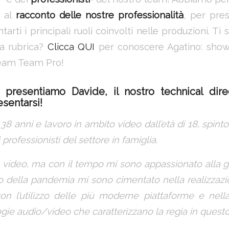
t al
racconto delle nostre professionalità
, per pres
arti i principali ruoli coinvolti nelle produzioni. Ti 
ta rubrica?
Clicca QUI
per conoscere Agatino: show 
ream Team Pro!
i presentiamo
Davide,
il nostro
technical dire
esentarsi!
 38 anni e lavoro in ambito video dall’età di 18, spint
professionisti del settore in famiglia.
video, ma con il tempo mi sono appassionato alla ge
ivo della pandemia mi sono cimentato nella realizzazi
on l’utilizzo delle più moderne piattaforme e nell
gie audio/video che caratterizzano la regia in questo