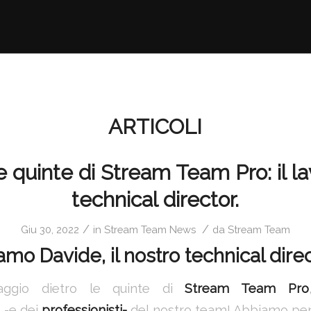
ARTICOLI
e quinte di Stream Team Pro: il l
technical director.
/
/
Giu 30, 2022
in
Stream Team News
da
Stream Team
amo Davide, il nostro technical dire
iaggio dietro le quinte di
Stream Team Pro
i
-e dei
professionisti-
del nostro team! Abbiamo pen