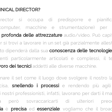
HNICAL DIRECTOR?
director si occupa di predisporre e pianif
computer, macchine e strumentazione) per 
profonda delle attrezzature
audio/video. Può capita
r si trovi a lavorare in un set già parzialmente allesti
ento dipenderà dalla sua
conoscenza delle tecnologie 
nti particolarmente articolati e complessi, il te
avoro dei tecnici
addetti alle diverse macchine.
are il set come il luogo dove svolgere il nostro 
cisa,
snellendo i processi
e rendendo più agili e
i nostri professionisti, infatti, lavorano per darti il 
a però sovraccaricarti di ulteriori preo
ia
è
precisa
ed
essenziale
: vogliamo che il broad