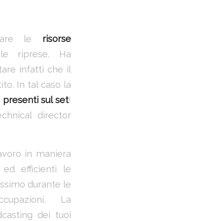
icare le
risorse
le riprese. Ha
re infatti che il
to. In tal caso la
presenti sul set
!
chnical director
lavoro in maniera
d efficienti le
massimo durante le
ccupazioni. La
casting dei tuoi