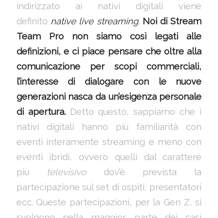
indirizzato ai nativi digitali viene
definito
native live streaming
.
Noi di Stream
Team Pro non siamo così legati alle
definizioni, e ci piace pensare che oltre alla
comunicazione per scopi commerciali,
l’interesse di dialogare con le nuove
generazioni nasca da un’esigenza personale
di apertura.
Detto questo, sappiamo che i
nativi digitali hanno più familiarità con
eventi interamente streaming e meno con
eventi ibridi, ovvero quelli dal carattere
più
televisivo
dov’è prevista la
partecipazione sul set di ospiti, presentatori
ecc. Queste partecipazioni, per la Gen Z, si
svolgono nella maggior parte dei casi