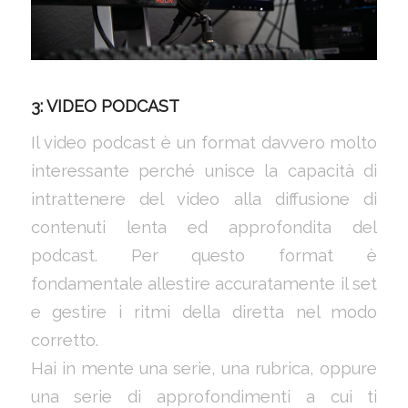
3: VIDEO PODCAST
Il video podcast è un format davvero molto
interessante perché unisce la capacità di
intrattenere del video alla diffusione di
contenuti lenta ed approfondita del
podcast. Per questo format è
fondamentale allestire accuratamente il set
e gestire i ritmi della diretta nel modo
corretto.
Hai in mente una serie, una rubrica, oppure
una serie di approfondimenti a cui ti