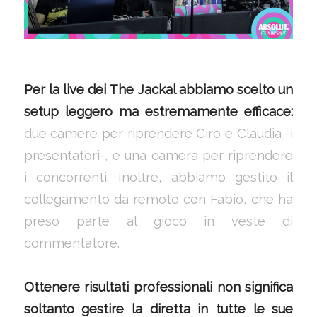
Per la live dei The Jackal abbiamo scelto un
setup leggero ma estremamente efficace:
due camere per riprendere Ciro e Claudia -i
presentatori-, e una camera per riprendere
i concorrenti. Inoltre, abbiamo gestito il
collegamento da remoto con Fabio, che ha
preso parte al gioco in veste di
commentatore.
Ottenere risultati professionali non significa
soltanto gestire la diretta in tutte le sue