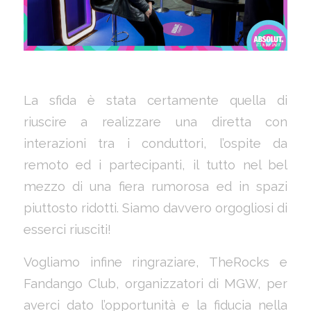
La sfida è stata certamente quella di
riuscire a realizzare una diretta con
interazioni tra i conduttori, l’ospite da
remoto ed i partecipanti, il tutto nel bel
mezzo di una fiera rumorosa ed in spazi
piuttosto ridotti. Siamo davvero orgogliosi di
esserci riusciti!
Vogliamo infine ringraziare, TheRocks e
Fandango Club, organizzatori di MGW, per
averci dato l’opportunità e la fiducia nella