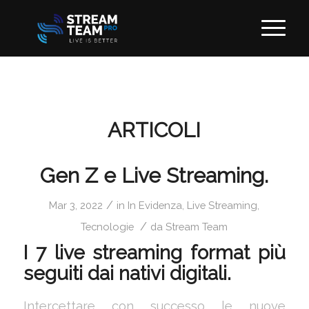
ARTICOLI
Gen Z e Live Streaming.
/
Mar 3, 2022
in
In Evidenza
,
Live Streaming
,
/
Tecnologie
da
Stream Team
I 7 live streaming format più
seguiti dai nativi digitali.
Intercettare con successo le nuove