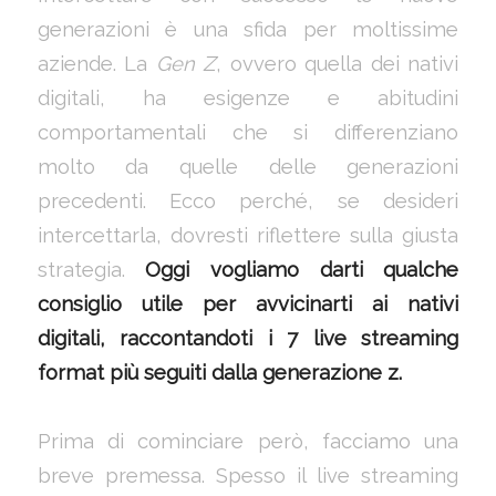
generazioni è una sfida per moltissime
aziende. La
Gen Z
, ovvero quella dei nativi
digitali, ha esigenze e abitudini
comportamentali che si differenziano
molto da quelle delle generazioni
precedenti. Ecco perché, se desideri
intercettarla, dovresti riflettere sulla giusta
strategia.
Oggi vogliamo darti qualche
consiglio utile per avvicinarti ai nativi
digitali, raccontandoti i 7 live streaming
format più seguiti dalla generazione z.
Prima di cominciare però, facciamo una
breve premessa. Spesso il live streaming