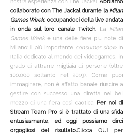
nostra esperienza con The Jackal.
Abbiamo
collaborato con The Jackal durante la
Milan
Games Week
, occupandoci della live andata
in onda sul loro canale Twitch.
La
Milan
Games Week
è una delle fiere più note di
Milano: il più importante
consumer show
in
Italia dedicato al mondo dei videogames, in
grado di attrarre migliaia di persone (oltre
100.000 soltanto nel 2019). Come puoi
immaginare, non è affatto banale riuscire a
gestire con successo una diretta nel bel
mezzo di una fiera così caotica.
Per noi di
Stream Team Pro si è trattato di una sfida
entusiasmante, ed oggi possiamo dirci
orgogliosi del risultato.
Clicca QUI per