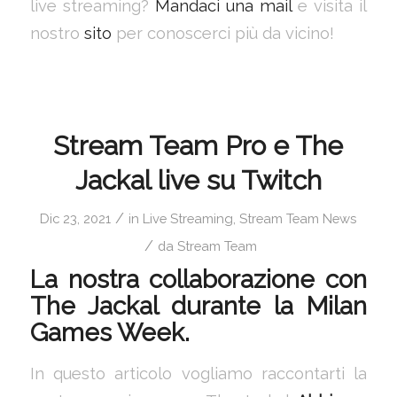
live streaming?
Mandaci una mail
e visita il
nostro
sito
per conoscerci più da vicino!
Stream Team Pro e The
Jackal live su Twitch
/
Dic 23, 2021
in
Live Streaming
,
Stream Team News
/
da
Stream Team
La nostra collaborazione con
The Jackal durante la Milan
Games Week.
In questo articolo vogliamo raccontarti la