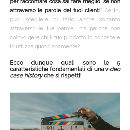
per raccontare cosa sai fare meglio, se non
attraverso le parole dei tuoi client
i? Certo,
puoi scegliere di farlo anche soltanto
attraverso le tue parole, ma perché non
coinvolgere chi il tuo prodotto lo conosce e
lo utilizza quotidianamente?
Ecco dunque quali sono le
5
caratteristiche fondamentali di una vi
deo
case history
che si rispetti!