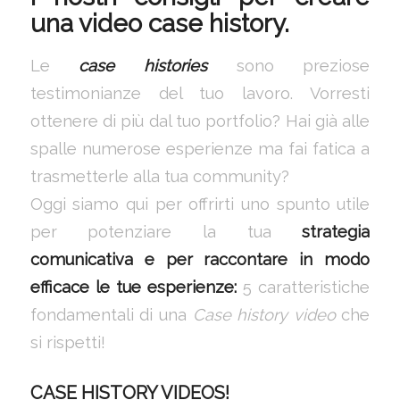
una video case history.
Le
case histories
sono preziose
testimonianze del tuo lavoro. Vorresti
ottenere di più dal tuo portfolio? Hai già alle
spalle numerose esperienze ma fai fatica a
trasmetterle alla tua community?
Oggi siamo qui per offrirti uno spunto utile
per potenziare la tua
strategia
comunicativa e per raccontare in modo
efficace le tue esperienze:
5 caratteristiche
fondamentali di una
Case history video
che
si rispetti!
CASE HISTORY VIDEOS!