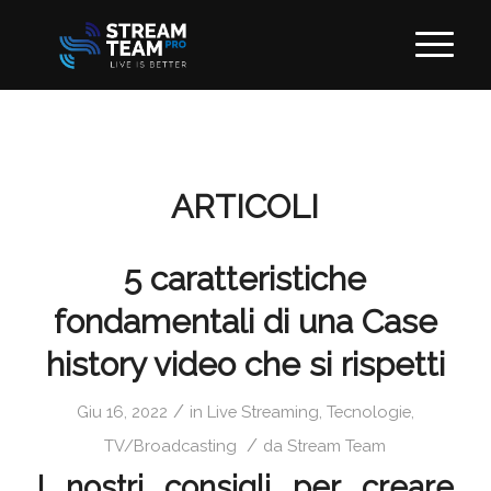
ARTICOLI
5 caratteristiche
fondamentali di una Case
history video che si rispetti
/
Giu 16, 2022
in
Live Streaming
,
Tecnologie
,
/
TV/Broadcasting
da
Stream Team
I nostri consigli per creare