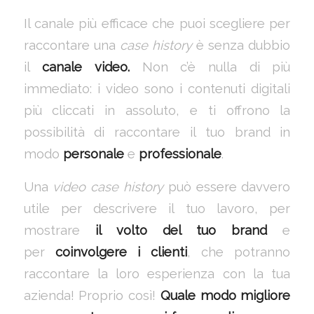
Il canale più efficace che puoi scegliere per
raccontare una
case history
è senza dubbio
il
canale video.
Non c’è nulla di più
immediato: i video sono i contenuti digitali
più cliccati in assoluto, e ti offrono la
possibilità di raccontare il tuo brand in
modo
personale
e
professionale
.
Una
video case history
può essere davvero
utile per descrivere il tuo lavoro, per
mostrare
il volto del tuo brand
e
per
coinvolgere
i
clienti
, che potranno
raccontare la loro esperienza con la tua
azienda! Proprio così!
Quale modo migliore