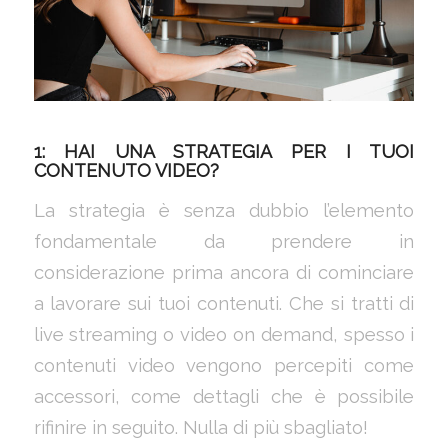
1: HAI UNA STRATEGIA PER I TUOI
CONTENUTO VIDEO?
La strategia è senza dubbio l’elemento
fondamentale da prendere in
considerazione prima ancora di cominciare
a lavorare sui tuoi contenuti. Che si tratti di
live streaming o video on demand, spesso i
contenuti video vengono percepiti come
accessori, come dettagli che è possibile
rifinire in seguito. Nulla di più sbagliato!