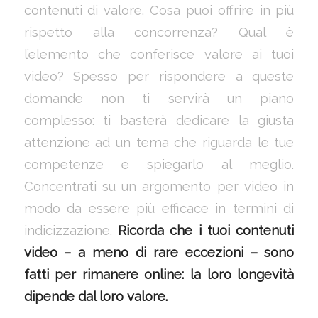
contenuti di valore. Cosa puoi offrire in più
rispetto alla concorrenza? Qual è
l’elemento che conferisce valore ai tuoi
video? Spesso per rispondere a queste
domande non ti servirà un piano
complesso: ti basterà dedicare la giusta
attenzione ad un tema che riguarda le tue
competenze e spiegarlo al meglio.
Concentrati su un argomento per video in
modo da essere più efficace in termini di
indicizzazione.
Ricorda che i tuoi contenuti
video – a meno di rare eccezioni – sono
fatti per rimanere online: la loro longevità
dipende dal loro valore.