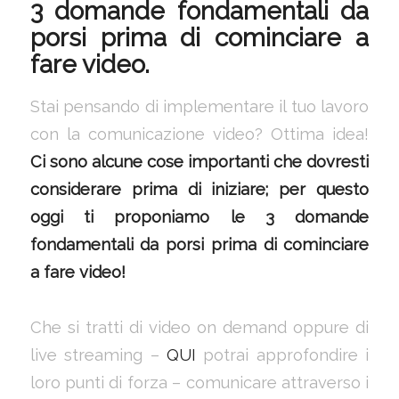
3 domande fondamentali da
porsi prima di cominciare a
fare video.
Stai pensando di implementare il tuo lavoro
con la comunicazione video? Ottima idea!
Ci sono alcune cose importanti che dovresti
considerare prima di iniziare; per questo
oggi ti proponiamo le 3 domande
fondamentali da porsi prima di cominciare
a fare video!
Che si tratti di video on demand oppure di
live streaming –
QUI
potrai approfondire i
loro punti di forza – comunicare attraverso i