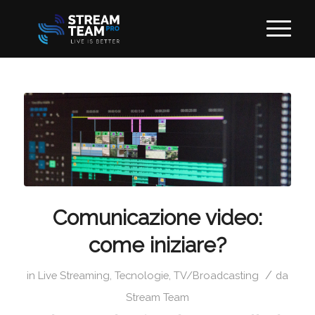
Comunicazione video:
come iniziare?
/
in
Live Streaming
,
Tecnologie
,
TV/Broadcasting
da
Stream Team