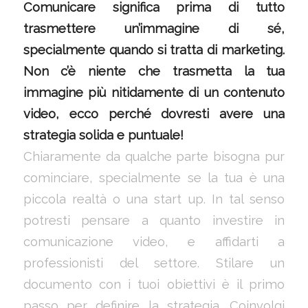
Comunicare significa prima di tutto
trasmettere un’immagine di sé,
specialmente quando si tratta di marketing.
Non c’è niente che trasmetta la tua
immagine più nitidamente di un contenuto
video, ecco perché dovresti avere una
strategia solida e puntuale!
Chiaramente da qualche parte bisogna pur
cominciare, specialmente se la tua è una
piccola realtà o una start up. In tal senso
potresti pensare a quanto investire in
comunicazione video, e affidarti a
professionisti del settore. Stilare un
documento con i tuoi obiettivi è il primo
passo per definire la strategia. Coinvolgi