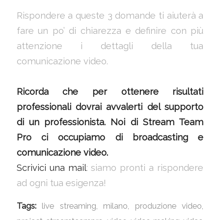
Rispondere a queste 3 domande ti aiuterà a
fare un po’ di chiarezza e definire con più
attenzione i dettagli della tua
comunicazione video.
Ricorda che per ottenere risultati
professionali dovrai avvalerti del supporto
di un professionista. Noi di Stream Team
Pro ci occupiamo di broadcasting e
comunicazione video.
Scrivici una mail
: siamo pronti a rispondere
ad ogni tua esigenza!
Tags:
live streaming
,
milano
,
produzione video
,