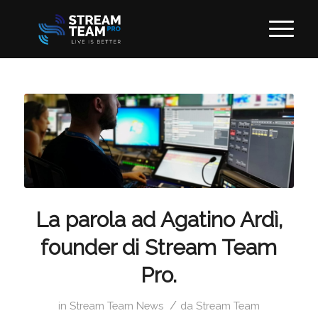
La parola ad Agatino Ardì,
founder di Stream Team
Pro.
/
in
Stream Team News
da
Stream Team