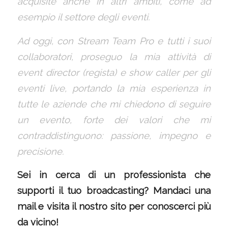
acquisite anche in altri ambiti, come ad
esempio il settore degli eventi.
Ad oggi, con Stream Team Pro e tutti i suoi
collaboratori, proseguo la mia attività di
event director (regista) e show caller per gli
eventi live, portando la mia esperienza in
tutte le aziende che mi chiedono di seguire
un evento, forte dei valori che mi
contraddistinguono: passione, impegno e
precisione.
Sei in cerca di un professionista che
supporti il tuo broadcasting?
Mandaci una
mail
e visita il nostro
sito
per conoscerci più
da vicino!