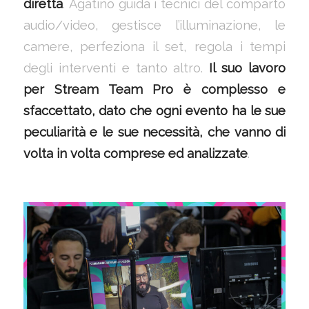
diretta
. Agatino guida i tecnici del comparto
audio/video, gestisce l’illuminazione, le
camere, perfeziona il set, regola i tempi
degli interventi e tanto altro.
Il suo lavoro
per Stream Team Pro è complesso e
sfaccettato, dato che ogni evento ha le sue
peculiarità e le sue necessità, che vanno di
volta in volta comprese ed analizzate
.