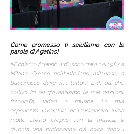
Come promesso ti salutiamo con le
parole di Agatino!
Mi chiamo Agatino Ardì, sono nato nel 1987 a
Milano. Cresco nell’hinterland milanese, a
Buccinasco, dove vivo tutt’ora. È da qui che
coltivo fin da giovanissimo le mie passioni:
fotografia, video e musica. La mia
esperienza lavorativa nell’audiovisivo inizia
molto presto proprio con la musica, e
diventa una professione già poco dopo i