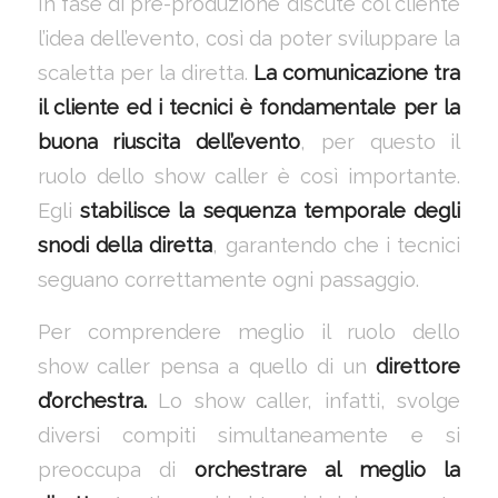
In fase di pre-produzione discute col cliente
l’idea dell’evento, così da poter sviluppare la
scaletta per la diretta.
La comunicazione tra
il cliente ed i tecnici è fondamentale per la
buona riuscita dell’evento
, per questo il
ruolo dello show caller è così importante.
Egli
stabilisce la sequenza temporale degli
snodi della diretta
, garantendo che i tecnici
seguano correttamente ogni passaggio.
Per comprendere meglio il ruolo dello
show caller pensa a quello di un
direttore
d’orchestra.
Lo show caller, infatti, svolge
diversi compiti simultaneamente e si
preoccupa di
orchestrare al meglio la