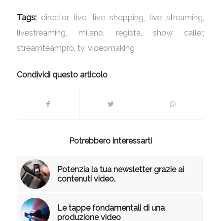
Tags:
director
,
live
,
live shopping
,
live streaming
,
livestreaming
,
milano
,
regista
,
show caller
,
streamteampro
,
tv
,
videomaking
Condividi questo articolo
Potrebbero interessarti
Potenzia la tua newsletter grazie ai
contenuti video.
Le tappe fondamentali di una
produzione video