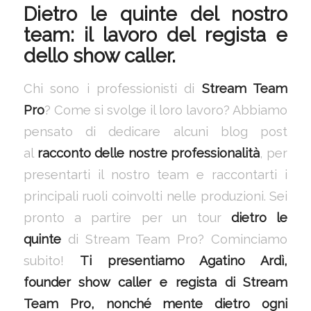
Dietro le quinte del nostro
team: il lavoro del regista e
dello show caller.
Chi sono i professionisti di
Stream Team
Pro
? Come si svolge il loro lavoro? Abbiamo
pensato di dedicare alcuni blog post
al
racconto delle nostre professionalità
, per
presentarti il nostro team e raccontarti i
principali ruoli coinvolti nelle produzioni. Sei
pronto a partire per un tour
dietro le
quinte
di Stream Team Pro? Cominciamo
subito!
Ti
presentiamo
Agatino Ardì,
founder show caller e regista di Stream
Team Pro, nonché mente dietro ogni