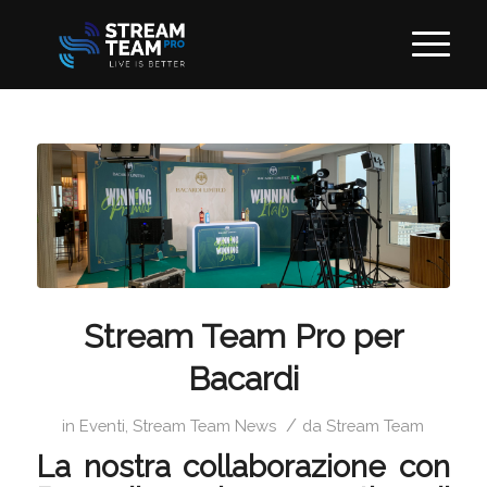
ha
o:
Stream Team Pro per
Bacardi
/
in
Eventi
,
Stream Team News
da
Stream Team
La nostra collaborazione con