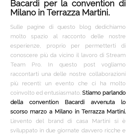
Bacardi per la convention di
Milano in Terrazza Martini.
Sulle pagine di questo blog dedichiamo
molto spazio al racconto delle nostre
esperienze, proprio per permetterti di
conoscere più da vicino il lavoro di Stream
Team Pro. In questo post vogliamo
raccontarti una delle nostre collaborazioni
più recenti: un evento che ci ha molto
coinvolto ed entusiasmato.
Stiamo parlando
della convention Bacardi avvenuta lo
scorso marzo a Milano in Terrazza Martini.
L’evento del brand di casa Martini si è
sviluppato in due giornate davvero ricche e