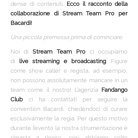
dense di contenuti.
Ecco il racconto della
collaborazione di Stream Team Pro per
Bacardi!
Una piccola premessa prima di cominciare.
Noi di
Stream Team Pro
ci occupiamo
di
live streaming e broadcasting
. Figure
come show caller e regista, ad esempio,
non possono assolutamente mancare in un
team come il nostro! L’agenzia
Fandango
Club
ci ha contattati per seguire la
convention Bacardi, chiedendoci di curare
esclusivamente la regia. Per questo motivo
durante l’evento la nostra strumentazione è
rimasta a riposo, così abbiamo colto