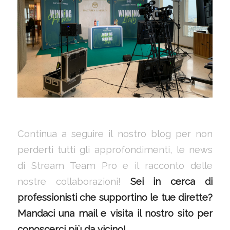
Continua a seguire il nostro blog per non
perderti tutti gli approfondimenti, le news
di Stream Team Pro e il racconto delle
nostre collaborazioni!
Sei in cerca di
professionisti che supportino le tue dirette?
Mandaci una mail
e visita il nostro
sito
per
conoscerci più da vicino!