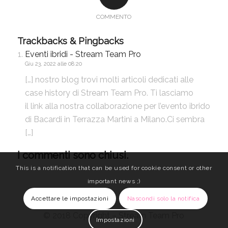
COMMENTO
Trackbacks & Pingbacks
Eventi ibridi - Stream Team Pro
Giu 23, 2022 alle 08:20
[…] nostro blog trovi molti articoli dedicati alle
case history di Stream Team Pro. Ti lasciamo
il link alla nostra collaborazione per l’evento ibrido
di Bacardi in Terrazza Martini a Milano.Ci sembra
[…]
I commenti sono chiusi.
This is a notification that can be used for cookie consent or other
important news ;)
Accettare le impostazioni
Nascondi solo la notifica
© 2018 Copyright – Stream Team Pro
Impostazioni