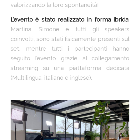
valorizzando la loro spontaneità!
L’evento è stato realizzato in forma ibrida
:
Martina, Simone e tutti gli speakers
coinvolti, sono stati fisicamente presenti sul
set, mentre tutti i partecipanti hanno
seguito l’evento grazie al collegamento
streaming su una piattaforma dedicata
(Multilingua: italiano e inglese).