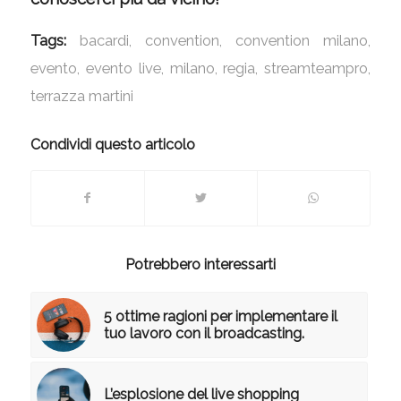
Tags:
bacardi
,
convention
,
convention milano
,
evento
,
evento live
,
milano
,
regia
,
streamteampro
,
terrazza martini
Condividi questo articolo
Potrebbero interessarti
5 ottime ragioni per implementare il
tuo lavoro con il broadcasting.
L’esplosione del live shopping