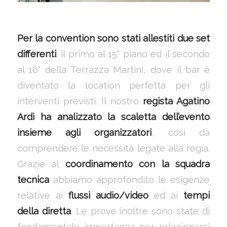
Per la convention sono stati allestiti due set
differenti
: il primo al 15° piano ed il secondo
al 16° della Terrazza Martini, dove il bar è
diventato la location perfetta per gli
interventi previsti. Il nostro
regista Agatino
Ardì ha analizzato la scaletta dell’evento
insieme agli organizzatori
, così da
comprendere le necessità legate alla regia.
Grazie al
coordinamento con la squadra
tecnica
abbiamo approfondito le esigenze
relative ai
flussi audio/video
ed ai
tempi
della diretta
. Le prove inoltre sono state di
fondamentale importanza per relazionarci